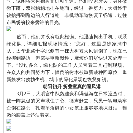
气，试图将大树抬离非机动车道。他们咬紧牙关，身体微
微下蹲，双脚稳稳地扎在地面，经过一番努力，大树终于
被抬挪到路边的人行道处，非机动车道恢复了畅通，过往
市民纷纷投来赞许的目光。
然而，他们并没有就此松懈。他迅速掏出手机，联系
绿化队，详细汇报现场情况：“您好，这里是徐家湾中
队，太华北路十字北侧有一棵大树被大风刮倒了，现在已
经挪到路边，但需要重新栽种，麻烦你们尽快过来处理一
下。”没过多久，绿化队的工作人员带着工具赶到现场。
在众人的共同努力下，倾倒的树木被重新栽种回原位，重
新焕发出勃勃生机，城市的绿化景观也恢复如初。
朝阳初升 折叠童真的避风港
3月2日，大明宫中队魏佳豪和冯健海在日常巡查时，
被一阵急促的哭声揪住了心。循声赶去，只见一辆电动车
歪倒在路旁，扎着羊角辫的小女孩正孤零零地抹眼泪，稚
嫩的膝盖上还沾着灰。