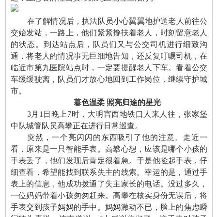
在了解情况后，执法队员小心翼翼地护送老人前往公
交始发站，一路上，他们紧紧搀扶着老人，时刻留意老人
的状态。到达站点后，队员们又与公交司机进行细致沟
通，将老人的情况事无巨细地告知，还反复叮嘱司机，在
临近市第九医院站点时，一定要提醒老人下车。看着公交
车缓缓驶离，队员们才放心地回到工作岗位，继续守护城
市。
暮色温柔 照亮归途的星光
3月1日晚上7时，大明宫西地铁口人来人往，张家堡
中队城管队员高攀正在进行日常巡查。
突然，一个亮闪闪的东西吸引了他的注意。走近一
看，原来是一只智能手表。高攀心想，应该是哪个小孩的
手表丢了，他们发现后肯定很着急。于是他捡起手表，仔
细查看，希望能找到联系失主的线索。幸运的是，通过手
表上的信息，他成功拨通了失主家长的电话。没过多久，
一位妈妈带着小孩匆匆赶来。高攀在核实身份无误后，将
手表交到孩子妈妈的手中。妈妈激动不已，脸上的焦虑瞬