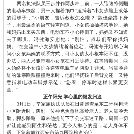
两名执法队员三步并作两步冲上前，一人迅速将侧翻
的电动车扶起，另一人捏着纸巾“追捕着”小女孩脸上滚落
的泪珠子，“小朋友，告诉叔叔怎么啦？”魏佳豪蹲下身
子，用最温柔的语气轻声问道。小女孩抽抽搭搭地说，她
和妈妈出来买东西，电动车不小心摔倒了，妈妈又不知道
去了哪儿。冯健海安慰她：“别怕，叔叔们帮你找妈
妈。”在交流中小女孩情绪渐渐稳定，冯健海开始耐心询
问小女孩妈妈的联系方式，可小女孩太小根本记不住。没
办法，两人只能带着小女孩在附近等待。在等待期间，两
人始终将小女孩护在巡查电瓶车的阴影里避风。当满脸通
红的母亲跌跌撞撞跑来时，他们轻抚孩子后背交还，又特
意指着电动车脚撑示范：“您看，停车时这样卡紧更安
全。”
正午阳光 掌心里的银发归途
3月1日，辛家庙执法队员在日常巡查至东二环桐树湾
小区附近时，遇到一位神色焦急地高龄老人。老人满脸无
助，脚步踉跄，原来他提前下了公交车迷了路，周围一切
都让他感到陌生和茫然，更令人揪心的是，老人身体不
适，正急着前往西安市第九医院检查治疗。