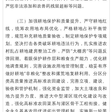
严惩非法添加和农兽药残留超标等问题。
（三）加强耕地保护和质量提升。严守耕地红
线，统筹农用地布局优化，严格耕地占补平衡管
理，规范补充耕地质量验收，制定耕地保护专项规
划。坚决打击各类破坏耕地违法行为，扎实推进农
村乱占耕地建房整治工作，严防“大棚房”等问题反
弹回潮。着眼保护耕作层和粮食生产能力，优化耕
地调查规则，完善设施农用地管理制度，稳妥有序
做好耕地“非粮化”整改和撂荒地复耕利用。分区分
类高质量推进高标准农田建设，完善立项、建设、
验收和管护机制，强化资金监管，加大土壤改良和
地力提升力度。推进大中型灌区现代化建设与改
造，强化高标准农田渠系与灌区骨干工程衔接。健
全永久基本农田优进劣出管理机制。实施新一轮黑